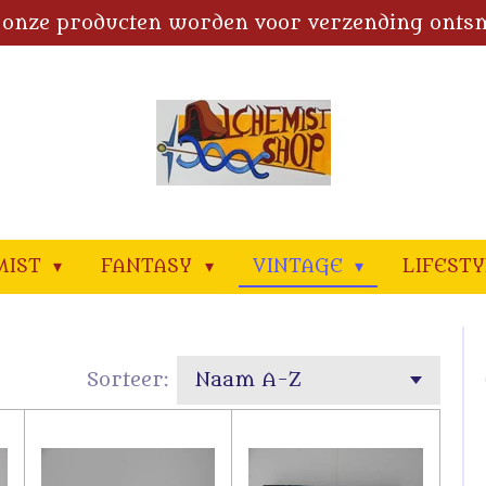
 onze producten worden voor verzending onts
MIST
FANTASY
VINTAGE
LIFEST
Sorteer: