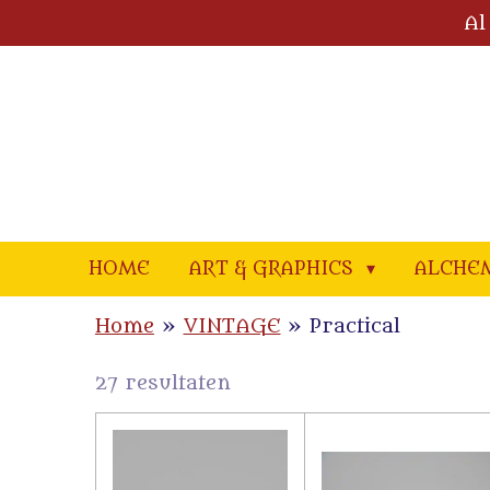
Al
Ga
direct
naar
de
hoofdinhoud
HOME
ART & GRAPHICS
ALCHE
Home
»
VINTAGE
»
Practical
27 resultaten