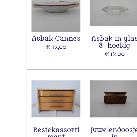
Asbak Cannes
Asbak in gla
8-hoekig
€ 12,00
€ 12,00
Bestekassorti
Juwelendoosj
ment
in