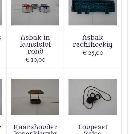
s
Asbak in
Asbak
kunststof
rechthoekig
rond
€ 25,00
€ 10,00
e
Kaarshouder
Loupeset
koperkleurig
Zeiss