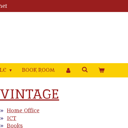
met
YLE
BOOK ROOM
VINTAGE
Home Office
ICT
Books