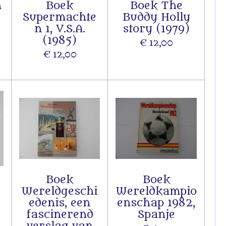
n
Boek
Boek The
Supermachte
Buddy Holly
n 1, V.S.A.
story (1979)
(1985)
€ 12,00
€ 12,00
Boek
Boek
Wereldgeschi
Wereldkampio
edenis, een
enschap 1982,
fascinerend
Spanje
verslag van