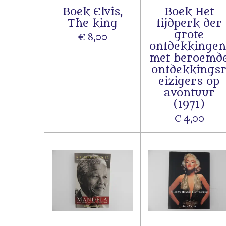
Boek Elvis,
Boek Het
The king
tijdperk der
grote
€ 8,00
ontdekkingen
met beroemd
ontdekkings
eizigers op
avontuur
(1971)
€ 4,00