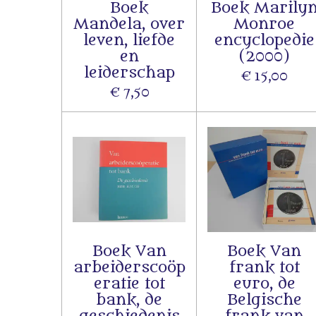
Boek
Boek Marily
Mandela, over
Monroe
leven, liefde
encyclopedie
en
(2000)
leiderschap
€ 15,00
€ 7,50
Boek Van
Boek Van
arbeiderscoöp
frank tot
eratie tot
euro, de
bank, de
Belgische
geschiedenis
frank van