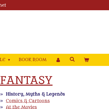
met
YLE
BOOK ROOM
FANTASY
History, Myths & Legends
Comics & Cartoons
At the Movies