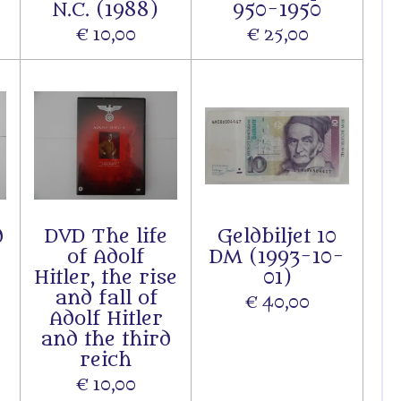
N.C. (1988)
950-1950
€ 10,00
€ 25,00
d
DVD The life
Geldbiljet 10
of Adolf
DM (1993-10-
Hitler, the rise
01)
and fall of
€ 40,00
Adolf Hitler
and the third
reich
€ 10,00