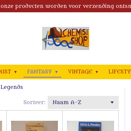
 onze producten worden voor verzending onts
MIST
FANTASY
VINTAGE
LIFEST
 Legends
Sorteer: