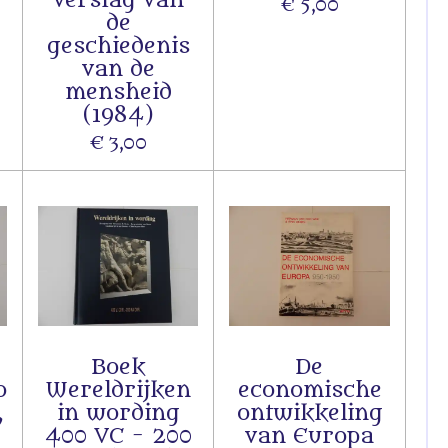
€ 5,00
de
geschiedenis
van de
mensheid
(1984)
€ 3,00
Boek
De
o
Wereldrijken
economische
,
in wording
ontwikkeling
400 VC - 200
van Europa