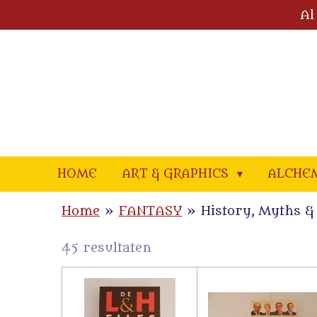
Al
Ga
direct
naar
de
hoofdinhoud
HOME
ART & GRAPHICS
ALCHE
Home
»
FANTASY
»
History, Myths &
45 resultaten