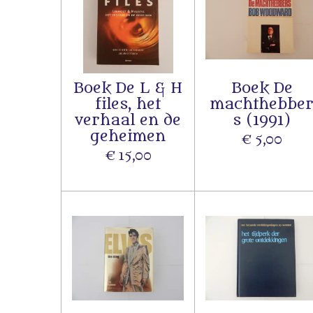
Boek De L & H
Boek De
files, het
machthebbe
verhaal en de
s (1991)
geheimen
€ 5,00
€ 15,00