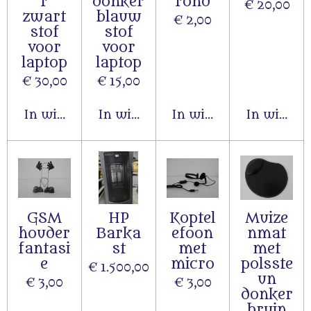
r
donker
rond
€ 20,00
zwart
blauw
€ 2,00
stof
stof
voor
voor
laptop
laptop
€ 30,00
€ 15,00
In winkelwagen
In winkelwagen
In winkelwagen
In winke
GSM
HP
Koptel
Muize
houder
Barka
efoon
nmat
fantasi
st
met
met
e
micro
polsste
€ 1.500,00
un
€ 3,00
€ 3,00
donker
bruin