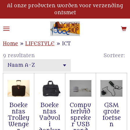
Al onze producten worden voor verzending
Ga
ontsmet
direct
naar
de
hoofdinhoud
Home
»
LIFESTYLE
»
ICT
9 resultaten
Sorteer:
Boeke
Boeke
Compu
GSM
ntas
ntas
terluid
grote
Trolley
Yaduol
spreke
toetse
Wenge
i
r USB
n