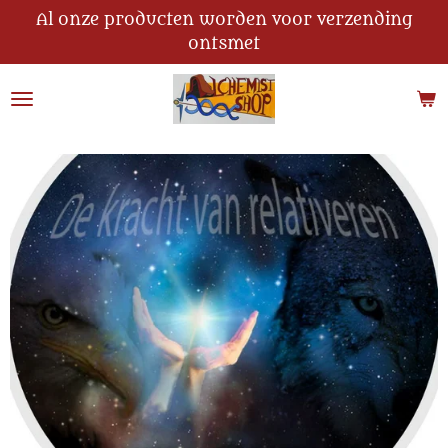
Al onze producten worden voor verzending
Ga
ontsmet
direct
naar
de
hoofdinhoud