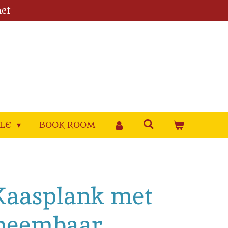
et
YLE
BOOK ROOM
Kaasplank met
itneembaar