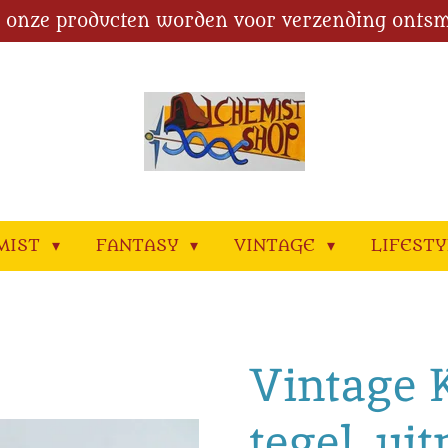
l onze producten worden voor verzending ontsm
MIST
FANTASY
VINTAGE
LIFEST
Vintage 
tegel, u