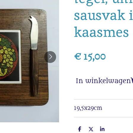
sausvak i
kaasmes 
€ 15,00
In winkelwagen
19,5x29cm
D
D
S