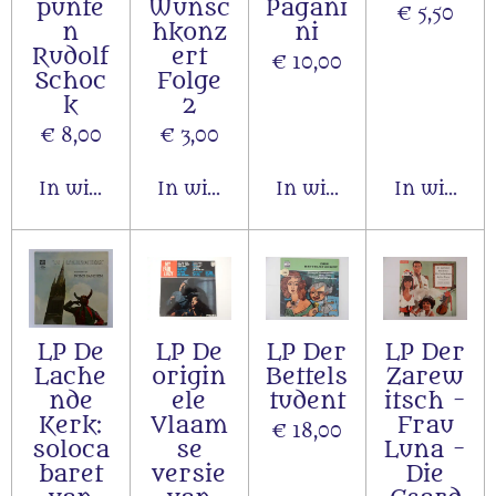
punte
Wünsc
Pagani
€ 5,50
n
hkonz
ni
Rudolf
ert
€ 10,00
Schoc
Folge
k
2
€ 8,00
€ 3,00
In winkelwagen
In winkelwagen
In winkelwagen
In winkel
LP De
LP De
LP Der
LP Der
Lache
origin
Bettels
Zarew
nde
ele
tudent
itsch -
Kerk:
Vlaam
Frau
€ 18,00
soloca
se
Luna -
baret
versie
Die