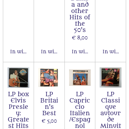
a and
other
Hits of
the
50's
€ 8,00
In winkelwagen
In winkelwagen
In winkelwagen
In winkel
LP box
LP
LP
LP
Elvis
Britai
Capric
Classi
Presle
n's
cio
que
y:
Best
Italien
autour
Greate
/Espag
de
€ 5,00
st Hits
nol
Minuit