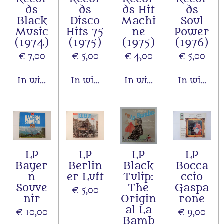
ds
ds
ds Hit
ds
Black
Disco
Machi
Soul
Music
Hits 75
ne
Power
(1974)
(1975)
(1975)
(1976)
€ 7,00
€ 5,00
€ 4,00
€ 5,00
In winkelwagen
In winkelwagen
In winkelwagen
In winkel
LP
LP
LP
LP
Bayer
Berlin
Black
Bocca
n
er Luft
Tulip:
ccio
Souve
The
Gaspa
€ 5,00
nir
Origin
rone
al La
€ 10,00
€ 9,00
Bamb