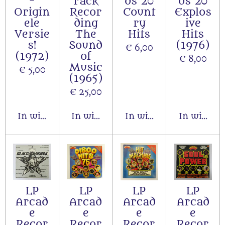
-
rack
ds 20
ds 20
Origin
Recor
Count
Explos
ele
ding
ry
ive
Versie
The
Hits
Hits
s!
Sound
(1976)
€ 6,00
(1972)
of
€ 8,00
Music
€ 5,00
(1965)
€ 25,00
In winkelwagen
In winkelwagen
In winkelwagen
In winkel
LP
LP
LP
LP
Arcad
Arcad
Arcad
Arcad
e
e
e
e
Recor
Recor
Recor
Recor