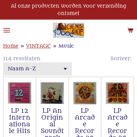
Al onze producten worden voor verzending
Ga
ontsmet
direct
naar
de
hoofdinhoud
Home
»
VINTAGE
»
Music
114 resultaten
Sorteer:
LP 12
LP An
LP
LP
Intern
Origin
Arcad
Arcad
ationa
al
e
e
le Hits
Soundt
Recor
Recor