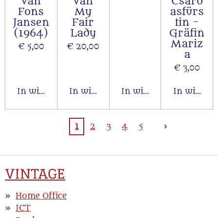
van
van
Csard
Fons
My
asfürs
Jansen
Fair
tin -
(1964)
Lady
Gräfin
Mariz
€ 5,00
€ 20,00
a
€ 3,00
In winkelwagen
In winkelwagen
In winkelwagen
In winkel
1
2
3
4
5
VINTAGE
Home Office
ICT