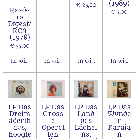
-
(1989)
€ 23,00
Reade
€ 7,00
rs
Digest/
RCA
(1978)
€ 55,00
In winkelwagen
In winkelwagen
In winkelwagen
In winkel
LP Das
LP Das
LP Das
LP Das
Dreim
Gross
Land
Wunde
äderlh
e
des
r
aus,
Operet
Lächel
Karaja
hoogte
ten
ns,
n