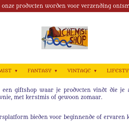
l onze producten worden voor verzending ontsm
MIST
FANTASY
VINTAGE
LIFEST
s een giftshop waar je producten vindt die j
unie, met kerstmis of gewoon zomaar.
rsplatform bieden voor beginnende of ervaren