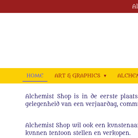
A
Ga
direct
naar
de
hoofdinhoud
HOME
ART & GRAPHICS
ALCHE
Alchemist Shop is in de eerste plaat
gelegenheid van een verjaardag, comm
Alchemist Shop wil ook een kunstenaa
kunnen tentoon stellen en verkopen.