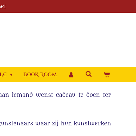
et
YLE
BOOK ROOM
e aan iemand wenst cadeau te doen ter
 kunstenaars waar zij hun kunstwerken