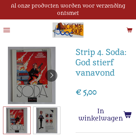
Al onze producten worden voor verzending
Ga
ontsmet
direct
naar
de
hoofdinhoud
Strip 4. Soda:
God stierf
vanavond
€ 5,00
In
winkelwagen