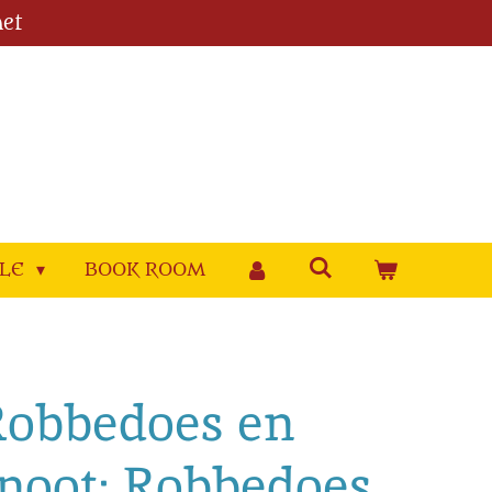
et
YLE
BOOK ROOM
 Robbedoes en
oot: Robbedoes