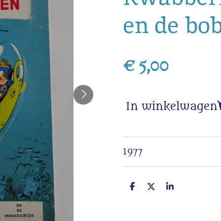
en de bo
€ 5,00
In winkelwagen
1977
D
D
S
e
e
h
l
e
a
e
l
r