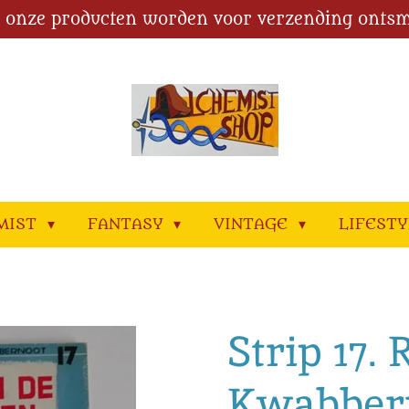
l onze producten worden voor verzending ontsm
MIST
FANTASY
VINTAGE
LIFEST
Strip 17.
Kwabbern