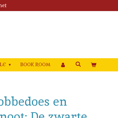
met
YLE
BOOK ROOM
Robbedoes en
oot: De zwarte