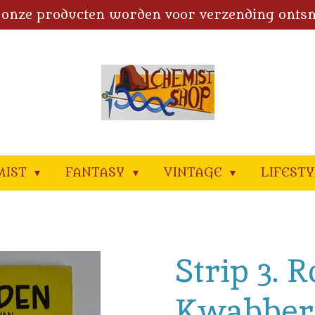
 onze producten worden voor verzending onts
MIST
FANTASY
VINTAGE
LIFEST
Strip 3. 
Kwabbern