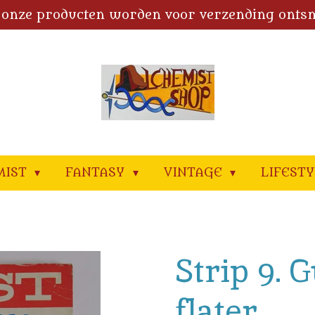
 onze producten worden voor verzending onts
MIST
FANTASY
VINTAGE
LIFEST
Strip 9. 
flater