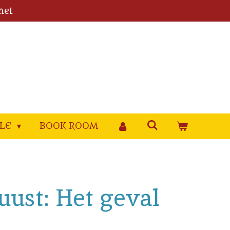
met
YLE
BOOK ROOM
Guust: Het geval