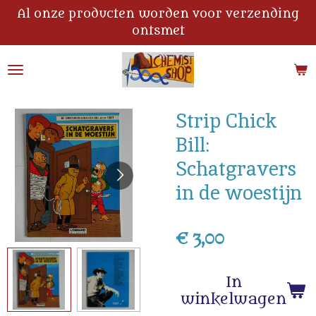
Al onze producten worden voor verzending
Ga
ontsmet
direct
naar
de
hoofdinhoud
Strip Chick
Bill:
Schatgravers
in de woestijn
€ 3,00
In
winkelwagen