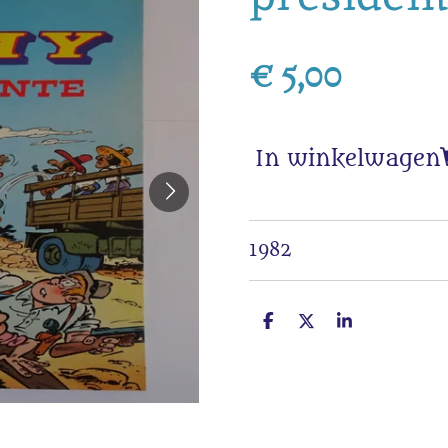
€ 5,00
In winkelwagen
1982
D
D
S
e
e
h
l
e
a
e
l
r
n
e