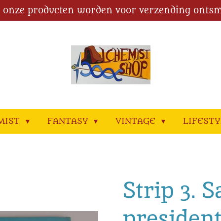
l onze producten worden voor verzending ontsm
MIST
FANTASY
VINTAGE
LIFEST
Strip 3. 
presiden