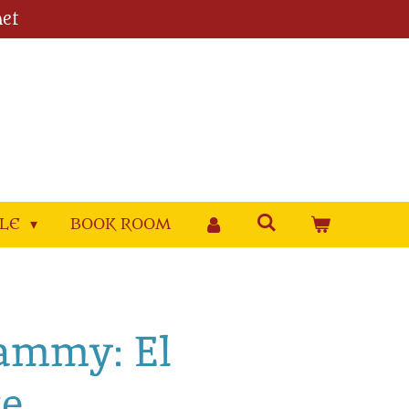
et
YLE
BOOK ROOM
Sammy: El
te