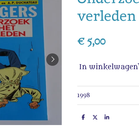
verleden
€ 5,00
In winkelwagen
1998
D
D
S
e
e
h
l
e
a
e
l
r