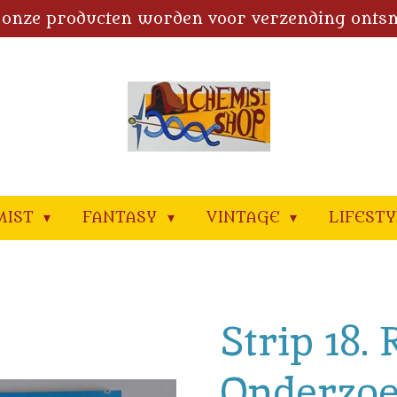
 onze producten worden voor verzending onts
MIST
FANTASY
VINTAGE
LIFEST
Strip 18.
Onderzoe