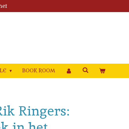
met
YLE
BOOK ROOM
 Rik Ringers:
k in het