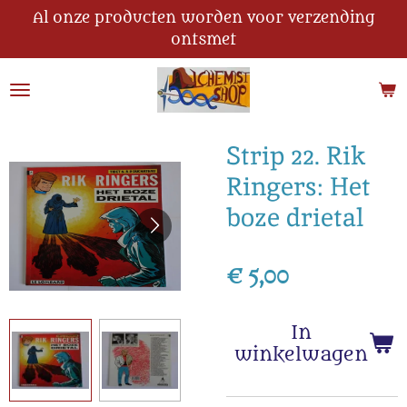
Al onze producten worden voor verzending
Ga
ontsmet
direct
naar
de
hoofdinhoud
Strip 22. Rik
Ringers: Het
boze drietal
€ 5,00
In
winkelwagen