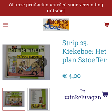
Al onze producten worden voor verzending
Ga
ontsmet
direct
naar
de
hoofdinhoud
Strip 25.
Kiekeboe: Het
plan Sstoeffer
€ 4,00
In
winkelwagen