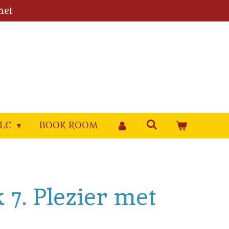
met
YLE
BOOK ROOM
 7. Plezier met