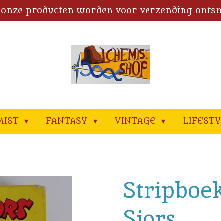
 onze producten worden voor verzending onts
MIST
FANTASY
VINTAGE
LIFEST
Stripboek
Sjors