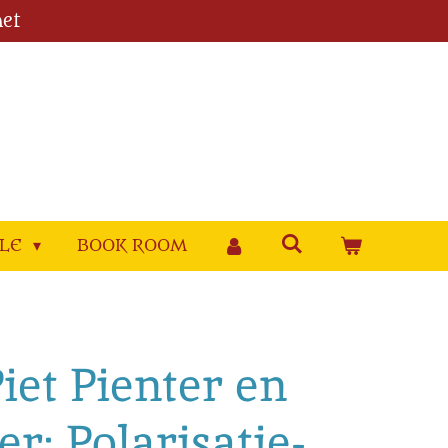
et
YLE
BOOK ROOM
Piet Pienter en
er: Polarisatie-