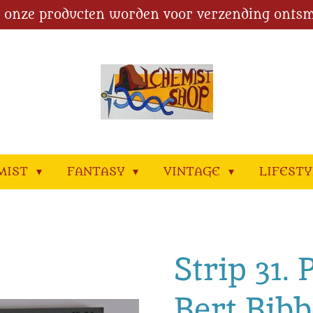
l onze producten worden voor verzending ontsm
MIST
FANTASY
VINTAGE
LIFEST
Strip 31. 
Bert Bibb