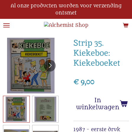
Al onze producten worden voor verzending
Ga
ontsmet
direct
naar
de
hoofdinhoud
Strip 35.
Kiekeboe:
Kiekeboeket
€ 9,00
In
winkelwagen
1987 - eerste druk