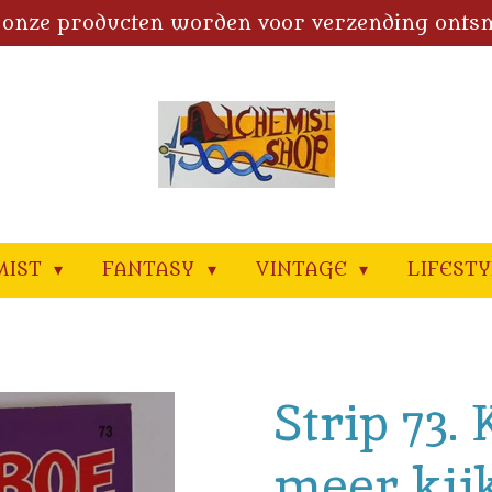
 onze producten worden voor verzending onts
MIST
FANTASY
VINTAGE
LIFEST
Strip 73.
meer kij