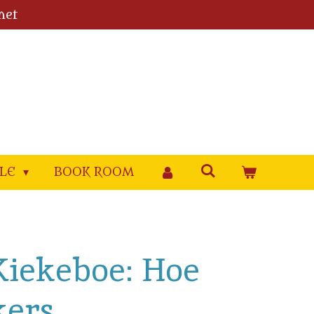
met
YLE
BOOK ROOM
 Kiekeboe: Hoe
kers