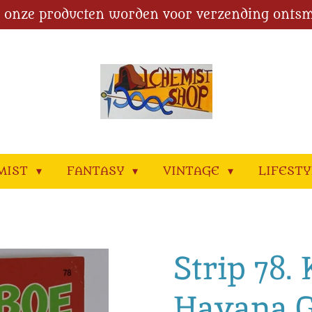
l onze producten worden voor verzending ontsm
MIST
FANTASY
VINTAGE
LIFEST
Strip 78.
Havana G