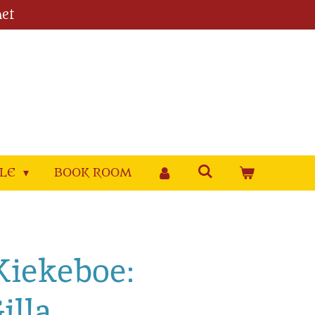
et
YLE
BOOK ROOM
 Kiekeboe:
illa