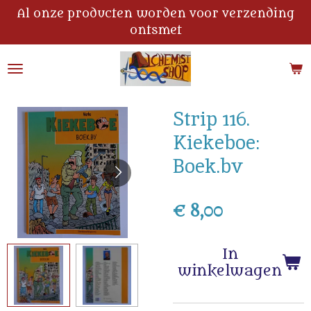
Al onze producten worden voor verzending
Ga
ontsmet
direct
naar
de
hoofdinhoud
Strip 116.
Kiekeboe:
Boek.bv
€ 8,00
In
winkelwagen