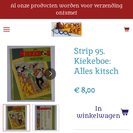
Al onze producten worden voor verzending
Ga
ontsmet
direct
naar
de
hoofdinhoud
Strip 95.
Kiekeboe:
Alles kitsch
€ 8,00
In
winkelwagen