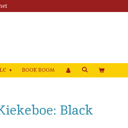
met
YLE
BOOK ROOM
 Kiekeboe: Black