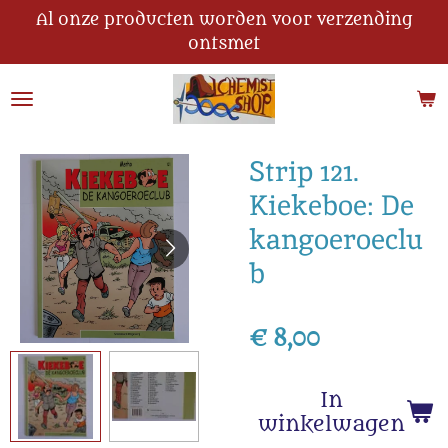
Al onze producten worden voor verzending
Ga
ontsmet
direct
naar
de
hoofdinhoud
Strip 121.
Kiekeboe: De
kangoeroeclu
b
€ 8,00
In
winkelwagen