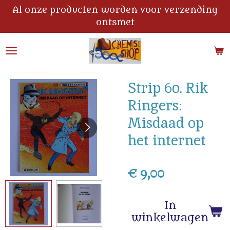
Al onze producten worden voor verzending
Ga
ontsmet
direct
naar
de
hoofdinhoud
Strip 60. Rik
Ringers:
Misdaad op
het internet
€ 9,00
In
winkelwagen