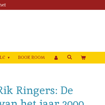
met
YLE
BOOK ROOM
 Rik Ringers: De
van het jaar 2000