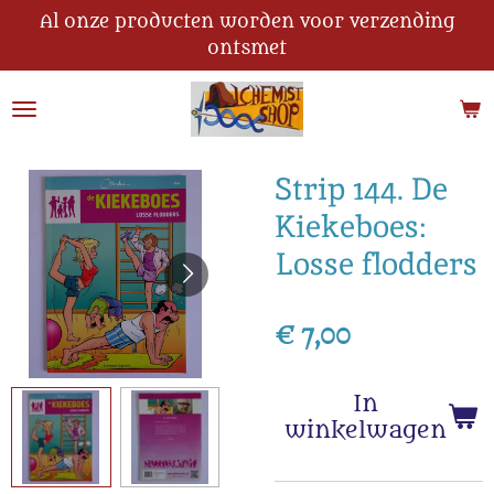
Al onze producten worden voor verzending
Ga
ontsmet
direct
naar
de
hoofdinhoud
Strip 144. De
Kiekeboes:
Losse flodders
€ 7,00
In
winkelwagen