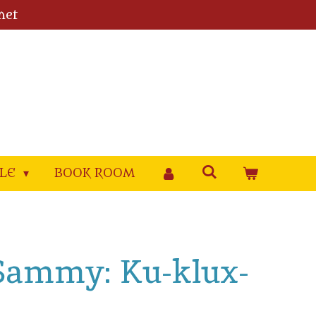
met
YLE
BOOK ROOM
 Sammy: Ku-klux-