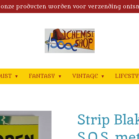
 onze producten worden voor verzending onts
MIST
FANTASY
VINTAGE
LIFEST
Strip Bl
S.O.S. me