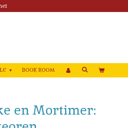
met
YLE
BOOK ROOM
ake en Mortimer:
teoren