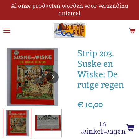
Al onze producten worden voor verzending
Ga
ontsmet
direct
naar
de
hoofdinhoud
Strip 203.
Suske en
Wiske: De
ruige regen
€ 10,00
In
winkelwagen