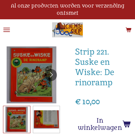
Al onze producten worden voor verzending
Ga
ontsmet
direct
naar
de
hoofdinhoud
Strip 221.
Suske en
Wiske: De
rinoramp
€ 10,00
In
winkelwagen