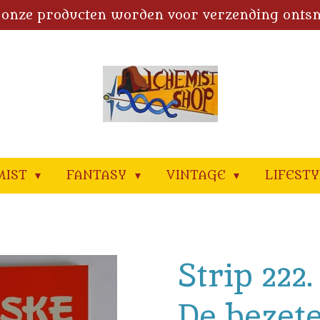
 onze producten worden voor verzending onts
MIST
FANTASY
VINTAGE
LIFEST
Strip 222
De bezete