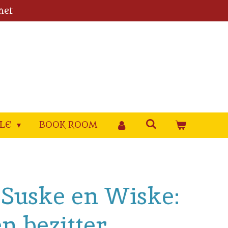
met
YLE
BOOK ROOM
. Suske en Wiske:
n bezitter