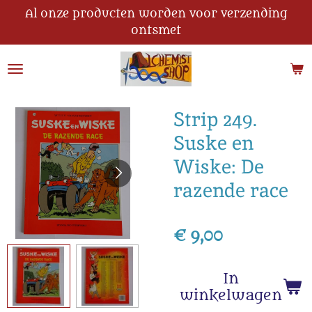
Al onze producten worden voor verzending
Ga
ontsmet
direct
naar
de
hoofdinhoud
Strip 249.
Suske en
Wiske: De
razende race
€ 9,00
In
winkelwagen