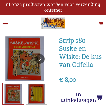
Al onze producten worden voor verzending
Ga
ontsmet
direct
naar
de
hoofdinhoud
Strip 280.
Suske en
Wiske: De kus
van Odfella
€ 8,00
In
winkelwagen