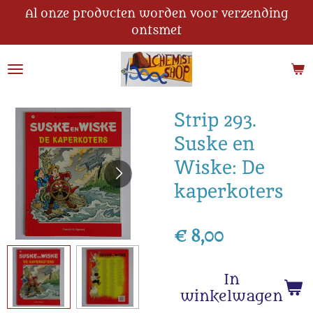
Al onze producten worden voor verzending
Ga
ontsmet
direct
naar
de
hoofdinhoud
Strip 293.
Suske en
Wiske: De
kaperkoters
€ 8,00
In
winkelwagen