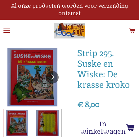
Al onze producten worden voor verzending
Ga
ontsmet
direct
naar
de
hoofdinhoud
Strip 295.
Suske en
Wiske: De
krasse kroko
€ 8,00
In
winkelwagen