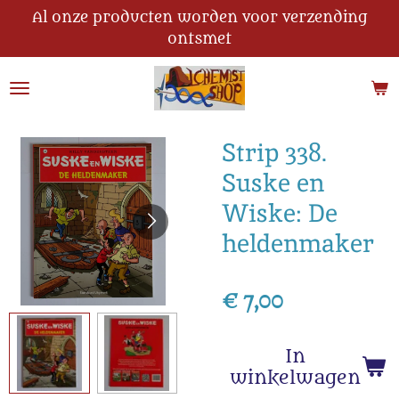
Al onze producten worden voor verzending
Ga
ontsmet
direct
naar
de
hoofdinhoud
Strip 338.
Suske en
Wiske: De
heldenmaker
€ 7,00
In
winkelwagen