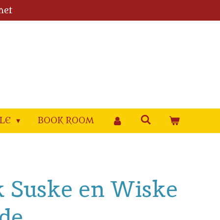
met
YLE
BOOK ROOM
k Suske en Wiske
 de