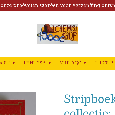
 onze producten worden voor verzending onts
MIST
FANTASY
VINTAGE
LIFEST
Stripboe
collectie: