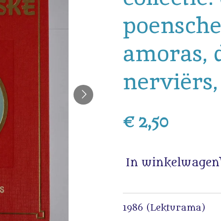
poensche
amoras, 
nerviërs
€ 2,50
In winkelwagen
1986 (Lekturama)