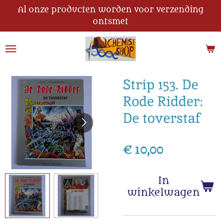
Al onze producten worden voor verzending
Ga
ontsmet
direct
naar
de
hoofdinhoud
Strip 153. De
Rode Ridder:
De toverstaf
€ 10,00
In
winkelwagen