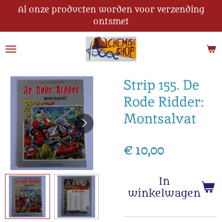
Al onze producten worden voor verzending
Ga
ontsmet
direct
naar
de
hoofdinhoud
Strip 155. De
Rode Ridder:
Montsalvat
€ 10,00
In
winkelwagen