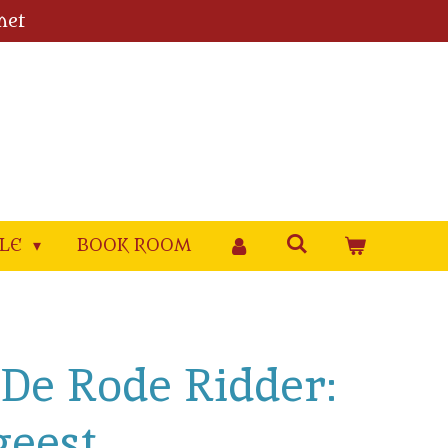
met
YLE
BOOK ROOM
. De Rode Ridder:
eest