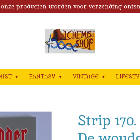
 onze producten worden voor verzending onts
MIST
FANTASY
VINTAGE
LIFEST
Strip 170
De woudg