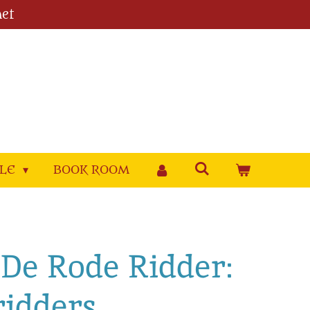
et
YLE
BOOK ROOM
. De Rode Ridder:
ridders