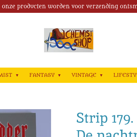
l onze producten worden voor verzending ontsm
MIST
FANTASY
VINTAGE
LIFEST
Strip 179
De nacht