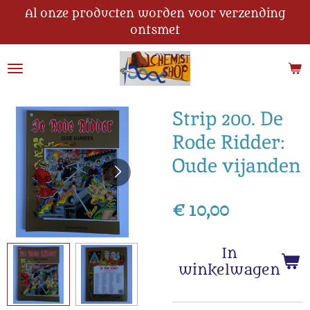
Al onze producten worden voor verzending
Ga
ontsmet
direct
naar
de
hoofdinhoud
Strip 200. De
Rode Ridder:
Oude vijanden
€ 10,00
In
winkelwagen