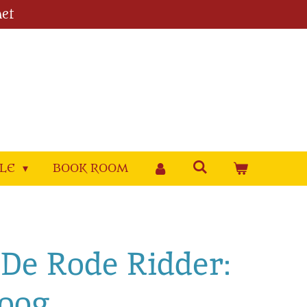
et
YLE
BOOK ROOM
. De Rode Ridder:
 oog