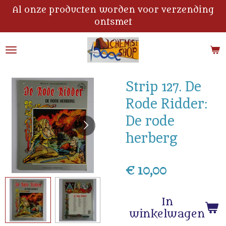
Al onze producten worden voor verzending
Ga
ontsmet
direct
naar
de
hoofdinhoud
Strip 127. De
Rode Ridder:
De rode
herberg
€ 10,00
In
winkelwagen