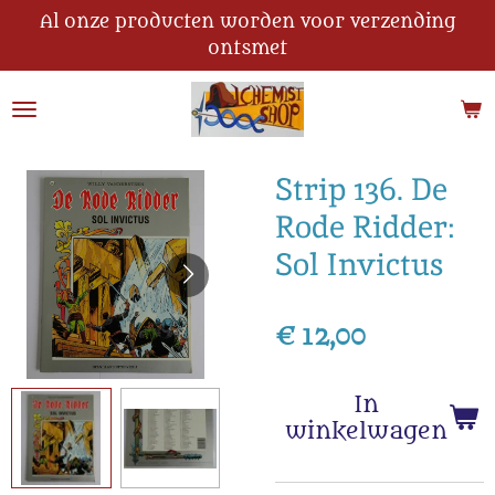
Al onze producten worden voor verzending
Ga
ontsmet
direct
naar
de
hoofdinhoud
Strip 136. De
Rode Ridder:
Sol Invictus
€ 12,00
In
winkelwagen