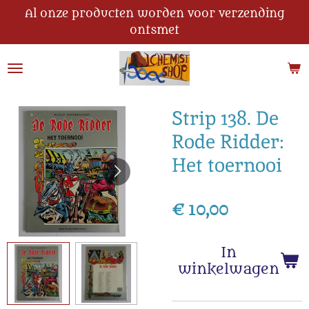
Al onze producten worden voor verzending
Ga
ontsmet
direct
naar
de
hoofdinhoud
Strip 138. De
Rode Ridder:
Het toernooi
€ 10,00
In
winkelwagen