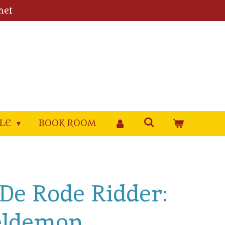
met
YLE
BOOK ROOM
. De Rode Ridder:
eldemon