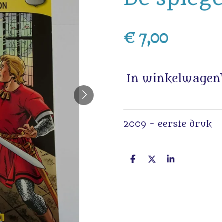
€ 7,00
In winkelwagen
2009 - eerste druk
D
D
S
e
e
h
l
e
a
e
l
r
n
e