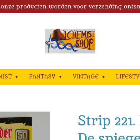
 onze producten worden voor verzending onts
MIST
FANTASY
VINTAGE
LIFEST
Strip 221
De spieg