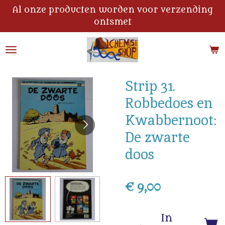
Al onze producten worden voor verzending
Ga
ontsmet
direct
naar
de
hoofdinhoud
Strip 31.
Robbedoes en
Kwabbernoot:
De zwarte
doos
€ 9,00
In